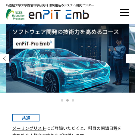
名古屋大学大学院情報学研究科 附属組込みシステム研究センター
概要
映像・教材
ニュース
FAQ
お問い合わせ
ソフトウェア開発の技術力を高めるコース
共通
メーリングリスト
にご登録いただくと、科⽬の開講⽇程を