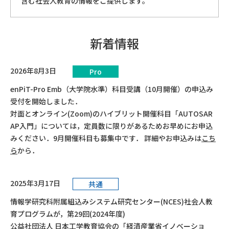
含む社会⼈教育の情報をご提供します。
ソフトウェア開発の基礎を学ぶコース
新着情報
2026年8月3日
Pro
enPiT-Pro Emb（大学院水準）科目受講（10月開催）の申込み
受付を開始しました．
対面とオンライン(Zoom)のハイブリット開催科目「AUTOSAR
AP入門」については，定員数に限りがあるためお早めにお申込
みください．9月開催科目も募集中です． 詳細やお申込みは
こち
ら
から．
2025年3月17日
共通
情報学研究科附属組込みシステム研究センター(NCES)社会人教
育プログラムが，第29回(2024年度)
公益社団法人 日本工学教育協会の「経済産業省イノベーショ