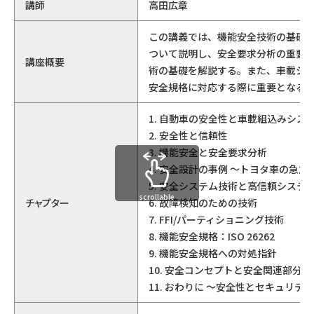
講師
高田広章
この講義では、機能安全技術の基礎
ついて説明し、安全要求分析の重要
講座概要
術の基礎を解説する。また、車載システ
安全規格に対応する際に重要となる
1. 自動車の安全性と車載組込みシス
2. 安全性と信頼性
3. 機能安全と安全要求分析
4. 安全設計の事例 ～トヨタ車の急加
5. 安全システム技術と高信頼システ
scrollable
チャプター
6. 故障検知のための技術
7. FFI/パーティショニング技術
8. 機能安全規格：ISO 26262
9. 機能安全規格への対処指針
10. 安全コンセプトと安全関連部分
11. おわりに ～安全性とセキュリテ