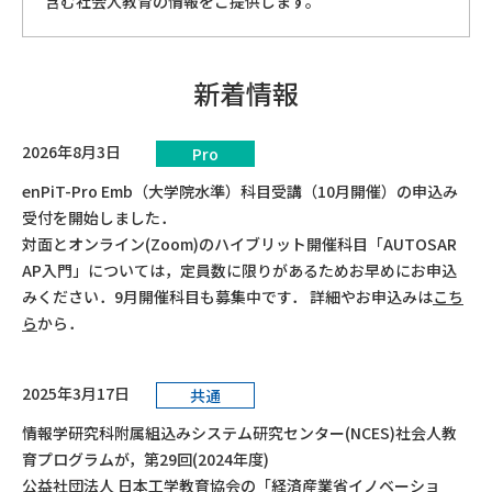
含む社会⼈教育の情報をご提供します。
ソフトウェア開発の基礎を学ぶコース
新着情報
2026年8月3日
Pro
enPiT-Pro Emb（大学院水準）科目受講（10月開催）の申込み
受付を開始しました．
対面とオンライン(Zoom)のハイブリット開催科目「AUTOSAR
AP入門」については，定員数に限りがあるためお早めにお申込
みください．9月開催科目も募集中です． 詳細やお申込みは
こち
ら
から．
2025年3月17日
共通
情報学研究科附属組込みシステム研究センター(NCES)社会人教
育プログラムが，第29回(2024年度)
公益社団法人 日本工学教育協会の「経済産業省イノベーショ