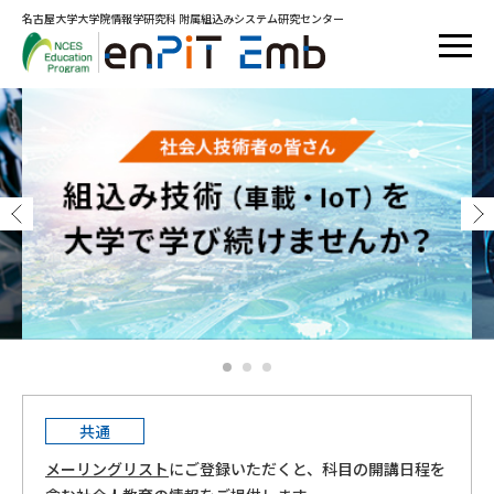
名古屋大学大学院情報学研究科 附属組込みシステム研究センター
概要
映像・教材
ニュース
FAQ
お問い合わせ
ソフトウェア開発の技術力を高めるコース
共通
メーリングリスト
にご登録いただくと、科⽬の開講⽇程を