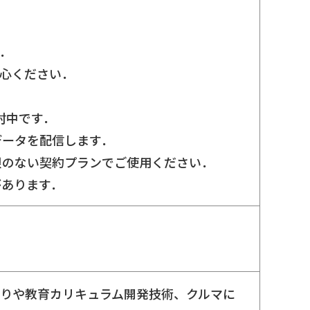
い．
安心ください．
討中です．
データを配信します．
限のない契約プランでご使用ください．
があります．
りや教育カリキュラム開発技術、クルマに