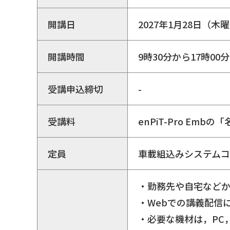
開講日
2027年1月28日（
開講時間
9時30分から17時00
受講申込締切
-
受講料
enPiT-Pro E
定員
車載組込みシステム
・勤務先や自宅などか
・Webでの講義配信
・必要な機材は，PC