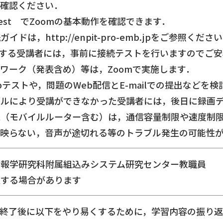
ご確認ください．
.us/test でZoomの基本動作を確認できます．
は，http://enpit-pro-emb.jpをご参照くださ
用する受講者には，事前に接続テストを行いますのでご
ワーク（発表含め）等は，Zoomで実施します．
テストや，問題のWeb配信とE-mailでの提出などを検
ブルにより受講ができなかった受講者には，後日に録画
線（モバイルルーター含む）は，通信容量制限や速度制
が映らない，音声が途切れる等のトラブル発生の可能性
情報学研究科附属組込みシステム研究センター教職員
更する場合があります
ス終了後に以下をやり易くするために，学習内容の振り返