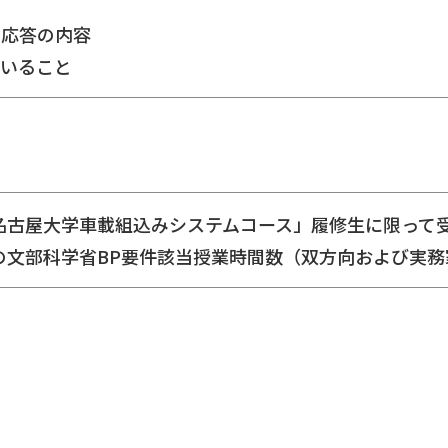
疑応答の内容
ていること
mbの「名古屋大学車載組込みシステムコース」履修生に限っ
mb向けの文部科学省BP要件該当授業時間数（双方向および