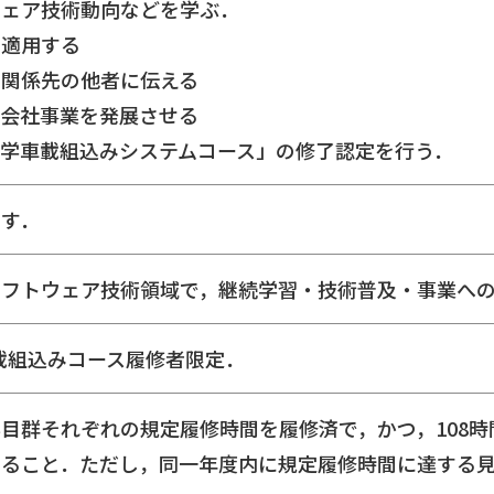
ウェア技術動向などを学ぶ．
に適用する
や関係先の他者に伝える
て会社事業を発展させる
学車載組込みシステムコース」の修了認定を行う．
ます．
ソフトウェア技術領域で，継続学習・技術普及・事業へ
bの車載組込みコース履修者限定．
群それぞれの規定履修時間を履修済で，かつ，108時間以上
あること．ただし，同一年度内に規定履修時間に達する