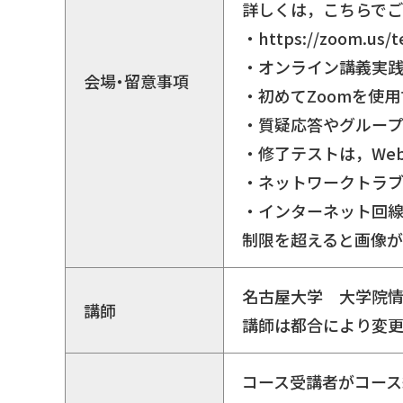
詳しくは，こちらで
・https://zoom
・オンライン講義実践ガイド
会場・留意事項
・初めてZoomを使
・質疑応答やグループ
・修了テストは，Web
・ネットワークトラ
・インターネット回
制限を超えると画像
名古屋大学 大学院
講師
講師は都合により変
コース受講者がコー