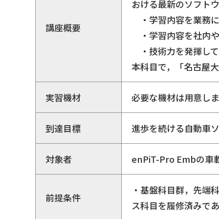
おける最新のソフト
・学習内容を業務
講座概要
・学習内容を社内
・技術力を発揮し
本科目で，「名古屋大
実習機材
必要な機材は用意し
到達目標
進歩を続ける自動車
対象者
enPiT-Pro Em
・基盤科目群，先端科目
前提条件
ス科目を履修済みで