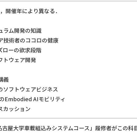
め，開催年により異なる．
ュラム開発の知識
ア技術者のココロの健康
マズローの欲求段階
ソフトウェア開発
講義
のソフトウェアビジネス
のEmbodied AIモビリティ
スカッション
mbの「名古屋大学車載組込みシステムコース」履修者がこ