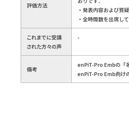
おりです．
評価方法
・発表内容および質
・全時間数を出席し
これまでに受講
-
された方々の声
enPiT-Pro E
備考
enPiT-Pro E