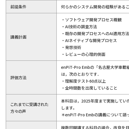
前提条件
何らかのシステム開発の経験がある
・ソフトウェア開発プロセス概観
・AI技術の調査方法
・既存の開発プロセスへのAI適用方
講義計画
・AIネイティブな開発プロセス
・発想技術
・レビューの心理的側面
enPiT-Pro Embの「名古屋
は，次のとおりです．
評価方法
・理解度テスト60点以上
・全時間数を出席していること
本科目は，2025年度まで実施して
これまでに受講された
します。
方々の声
＊enPiT-Pro Embの講義につ
複数回開講する科目の場合，改良を