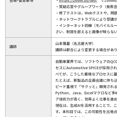
会場・留意事項
・
https://zoom.us/test
でZoom
・質疑応答やグループワーク（発表含
・修了テストは，Webテストや，問題
・ネットワークトラブルにより受講
・インターネット回線（モバイルル
さい．制限を超えると画像が映らな
山本雅基（名古屋大学）
講師
講師は都合により変更する場合があ
自動車業界では、ソフトウェアのQC
セスにAutomotive SPICE
べてが、こうした厳格なプロセスに
たとえば、新製品の企画会議に持ち
ピード重視で「サクッと」開発される
Python、Java、Excelマク
ア技術力が高く、効率よく仕事を進
現在は、生成AIを活用することで、
す。本科目では、この可能性を出発点