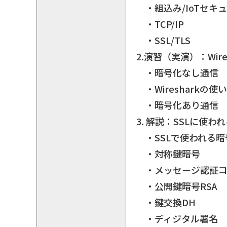
・組込み/IoTセキ
・TCP/IP
・SSL/TLS
2.演習（実演）：Wir
・暗号化なし通信
・Wiresharkの使
・暗号化あり通信
3. 解説：SSLに使わ
・SSLで使われる暗
・対称鍵暗号
・メッセージ認証コー
・公開鍵暗号RSA
・鍵交換DH
・ディジタル署名