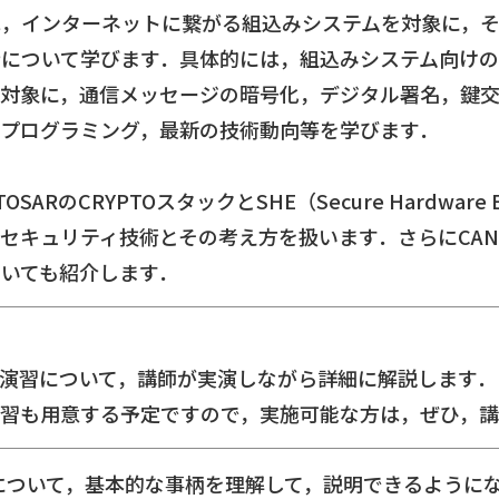
は，インターネットに繋がる組込みシステムを対象に，
について学びます．具体的には，組込みシステム向けのT
ルを対象に，通信メッセージの暗号化，デジタル署名，鍵交換
SSLプログラミング，最新の技術動向等を学びます．
SARのCRYPTOスタックとSHE（Secure Hardwar
セキュリティ技術とその考え方を扱います．さらにCA
いても紹介します．
演習について，講師が実演しながら詳細に解説します．
習も用意する予定ですので，実施可能な方は，ぜひ，講
術について，基本的な事柄を理解して，説明できるように