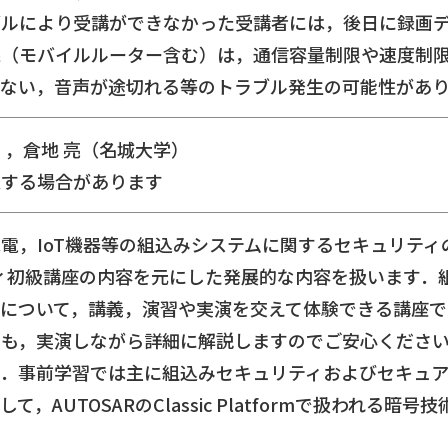
ブルにより受講ができなかった受講者には，後日に録画
線（モバイルルーター含む）は，通信容量制限や速度制
らない，音声が途切れる等のトラブル発生の可能性があ
），倉地 亮（名城大学）
更する場合があります
電，IoT機器等の組込みシステムに関するセキュリテ
ィ初級講座の内容を元にした発展的な内容を扱います．
について，講義，演習や実演を交えて体験できる講座で
も，実演しながら詳細に解説しますのでご安心ください
す．事前学習では主に組込みセキュリティおよびセキュ
，AUTOSARのClassic Platformで扱われる