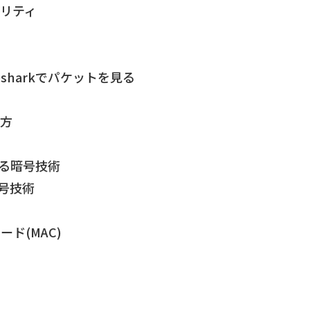
ュリティ
esharkでパケットを見る
い方
れる暗号技術
号技術
ド(MAC)