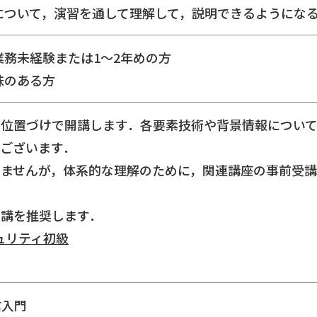
術について，演習を通して理解して，説明できるようにな
業務未経験または1～2年めの方
味のある方
う位置づけで開講します．各要素技術や背景情報につい
ございます．
りませんが，体系的な理解のために，関連講座の事前受講
受講を推奨します．
ュリティ初級
信入門