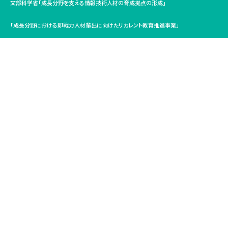
文部科学省「成長分野を支える情報技術人材の育成拠点の形成」
「成長分野における即戦力人材輩出に向けたリカレント教育推進事業」