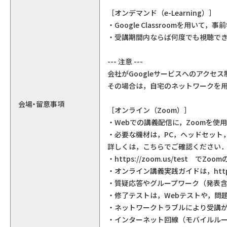
［オンデマンド（e-Learning）］
・Google Classroomを用い
・受講期間内ならば何度でも視聴で
--- 注意 ---
会社がGoogleサービスへのアク
その場合は，自宅のネットワークを
会場・留意事項
［オンライン（Zoom）］
・Webでの講義配信に，Zoomを使
・必要な機材は，PC，ヘッドセット
詳しくは，こちらでご確認ください
・https://zoom.us/test で
・オンライン講義実践ガイドは，http://
・質疑応答やグループワーク（発表含
・修了テストは，Webテストや，問題
・ネットワークトラブルにより受講
・インターネット回線（モバイルル