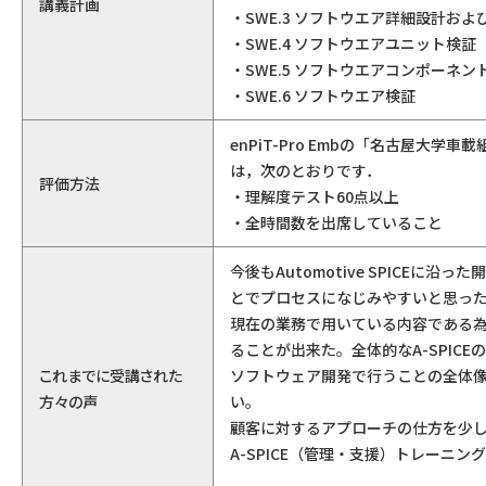
講義計画
・SWE.3 ソフトウエア詳細設計お
・SWE.4 ソフトウエアユニット検証
・SWE.5 ソフトウエアコンポーネ
・SWE.6 ソフトウエア検証
enPiT-Pro Embの「名古屋
は，次のとおりです．
評価方法
・理解度テスト60点以上
・全時間数を出席していること
今後もAutomotive SPICE
とでプロセスになじみやすいと思っ
現在の業務で用いている内容である為
ることが出来た。全体的なA-SPIC
これまでに受講された
ソフトウェア開発で行うことの全体
方々の声
い。
顧客に対するアプローチの仕方を少
A-SPICE（管理・支援）トレーニ