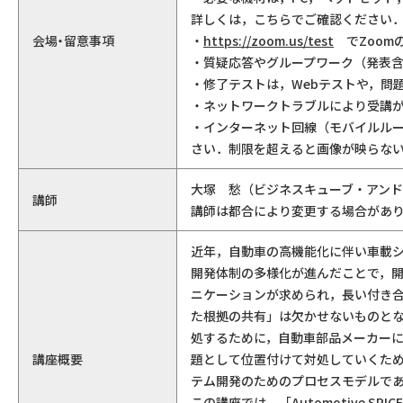
詳しくは，こちらでご確認ください
会場・留意事項
・
https://zoom.us/test
でZoom
・質疑応答やグループワーク（発表含
・修了テストは，Webテストや，問題
・ネットワークトラブルにより受講
・インターネット回線（モバイルル
さい．制限を超えると画像が映らな
大塚 愁（ビジネスキューブ・アンド
講師
講師は都合により変更する場合があ
近年，自動車の高機能化に伴い車載
開発体制の多様化が進んだことで，
ニケーションが求められ，長い付き
た根拠の共有」は欠かせないものと
処するために，自動車部品メーカー
講座概要
題として位置付けて対処していくた
テム開発のためのプロセスモデルである「A
この講座では，「Automotive 