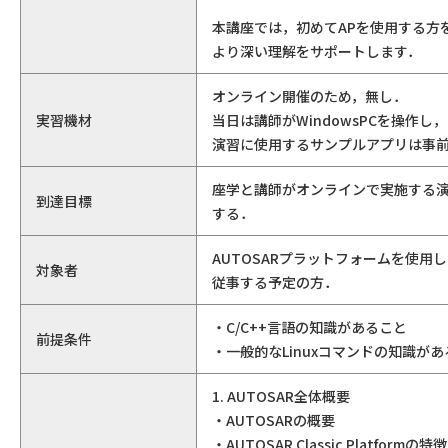
本講座では，初めてAPを使用する方
より深い理解をサポートします．
オンライン開催のため，無し．
実習機材
当日は講師がWindowsPCを操作
演習に使用するサンプルアプリは事
座学と講師がオンラインで実施する演
到達目標
する．
AUTOSARプラットフォームを使
対象者
従事する予定の方．
・C/C++言語の知識があること
前提条件
・一般的なLinuxコマンドの知識が
1. AUTOSAR全体概要
・AUTOSARの概要
・AUTOSAR Classic Platformの特徴