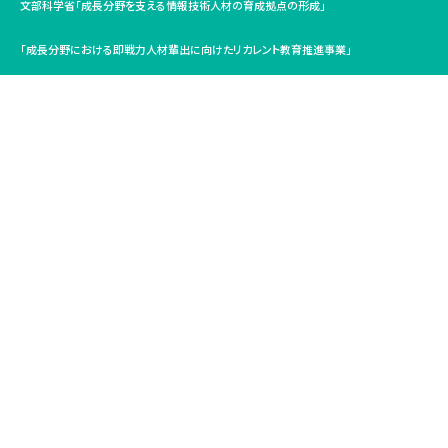
文部科学省「成長分野を支える情報技術人材の育成拠点の形成」
「成長分野における即戦力人材輩出に向けたリカレント教育推進事業」