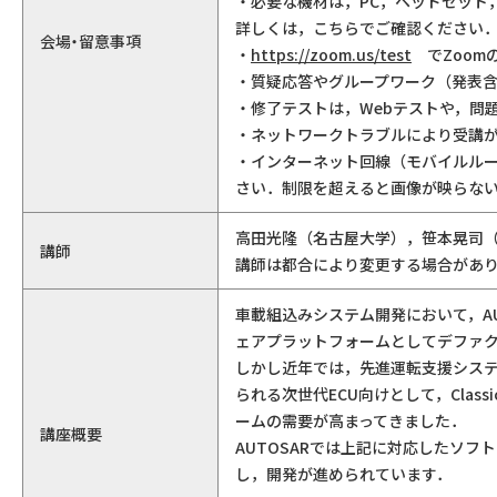
・必要な機材は，PC，ヘッドセット
詳しくは，こちらでご確認ください
会場・留意事項
・
https://zoom.us/test
でZoom
・質疑応答やグループワーク（発表含
・修了テストは，Webテストや，問題
・ネットワークトラブルにより受講
・インターネット回線（モバイルル
さい．制限を超えると画像が映らな
高田光隆（名古屋大学），笹本晃司
講師
講師は都合により変更する場合があ
車載組込みシステム開発において，AUTO
ェアプラットフォームとしてデファ
しかし近年では，先進運転支援システ
られる次世代ECU向けとして，Class
ームの需要が高まってきました．
講座概要
AUTOSARでは上記に対応したソフトウェア
し，開発が進められています．