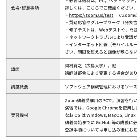
・必要な機材は，PC，ヘッドセット
会場・留意事項
詳しくは，こちらでご確認ください
・
https://zoom.us/test
でZoom
・質疑応答やグループワーク（発表含
・修了テストは，Webテストや，問題
・ネットワークトラブルにより受講
・インターネット回線（モバイルル
さい．制限を超えると画像が映らな
岡村寛之（広島大学），他
講師
講師は都合により変更する場合があ
講座概要
ソフトウェア構成管理におけるソー
Zoom講義受講用のPCで，演習を行
演習では，Google Chromeを使
実習機材
なお OS は Windows, MacOS, L
講義開始までに GitHub 等の講
登録手順については申し込み後にお