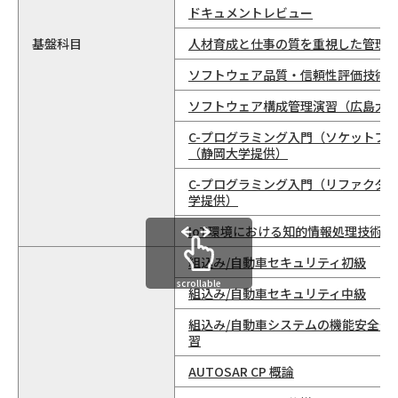
ドキュメントレビュー
基盤科目
人材育成と仕事の質を重視した管理
ソフトウェア品質・信頼性評価技術
ソフトウェア構成管理演習（広島大
C-プログラミング入門（ソケットプ
（静岡大学提供）
C-プログラミング入門（リファクタ
学提供）
IoT環境における知的情報処理技術
組込み/自動車セキュリティ初級
scrollable
組込み/自動車セキュリティ中級
組込み/自動車システムの機能安全規
習
AUTOSAR CP 概論